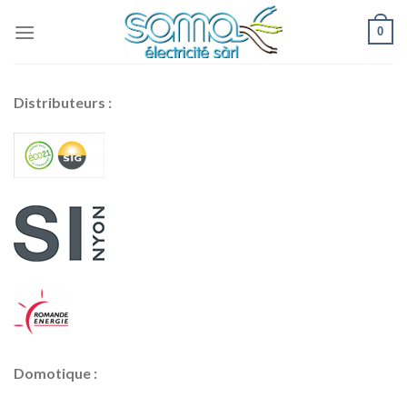
Skip
0
to
content
Distributeurs :
Domotique :